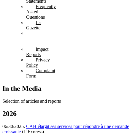
Statements
Frequently
Asked
Questions
La
Gazette
In
the
Media
Impact
Reports
Privacy
Policy
Complaint
Form
In the Media
Selection of articles and reports
2026
06/30/2025.
CAH élargit ses services pour répondre à une demande
croissante
(L’Express)