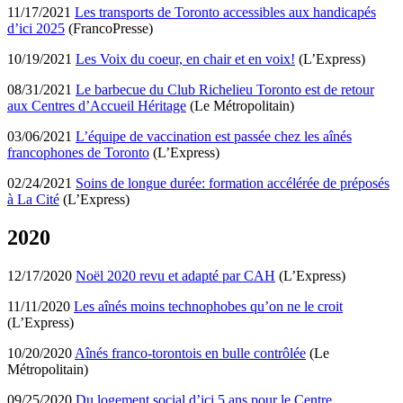
11/17/2021
Les transports de Toronto accessibles aux handicapés
d’ici 2025
(FrancoPresse)
10/19/2021
Les Voix du coeur, en chair et en voix!
(L’Express)
08/31/2021
Le barbecue du Club Richelieu Toronto est de retour
aux Centres d’Accueil Héritage
(Le Métropolitain)
03/06/2021
L’équipe de vaccination est passée chez les aînés
francophones de Toronto
(L’Express)
02/24/2021
Soins de longue durée: formation accélérée de préposés
à La Cité
(L’Express)
2020
12/17/2020
Noël 2020 revu et adapté par CAH
(L’Express)
11/11/2020
Les aînés moins technophobes qu’on ne le croit
(L’Express)
10/20/2020
Aînés franco-torontois en bulle contrôlée
(Le
Métropolitain)
09/25/2020
Du logement social d’ici 5 ans pour le Centre