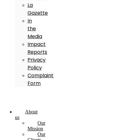
La
Gazette
In
the
Media
Impact
Reports
Privacy
Policy
Complaint
Form
About
us
Our
Mission
Our
Clients