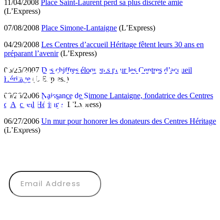
11/04/2008
Place Saint-Laurent perd sa plus discrète amie
(L’Express)
07/08/2008
Place Simone-Lantaigne
(L’Express)
04/29/2008
Les Centres d’accueil Héritage fêtent leurs 30 ans en
préparant l’avenir
(L’Express)
Centres d’Accueil
06/25/2007
Des chiffres éloquents pour les Centres d’accueil
Héritage
(L’Express)
Héritage
09/26/2006
Naissance de Simone Lantaigne, fondatrice des Centres
d’Accueil Héritage
(L’Express)
06/27/2006
Un mur pour honorer les donateurs des Centres Héritage
CONTACT US
(L’Express)
Subscribe to our newsletter
SUBMIT