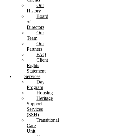
Our
History
Board
of
Directors
Our
Team
Our
Partners
FAQ
Client
Rights
Statement
Services
Day
Program
Housing
Heritage
Support
Services
(SSH)
Transitional
Care
Unit