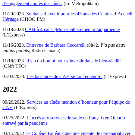
d’engagement auprès des aînés.
(Le Métropolitain)
11/20/2023.
Souhaits d’avenir pour les 45 ans des Centres d’Accueil
Héritage
(CHOQ FM)
11/18/2023
CAH à 45 ans: |Mon vieillissement m’appartient.»
(L’Express)
11/16/2023.
Entrevue de Barbara Ceccarelli
(8h42,
Y’a pas deux
matins pareils
, Radio-Canada)
11/16/2023.
Il y a du boulot pour s’investir dans le bien-vieillir.
(ONfr TFO)
07/03/2023.
Les locataires de CAH se font entendre.
(L’Express)
2022
09/20/2022.
Services au aînés: mention d’honneur pour l’équipe de
CAH
(L’Express)
03/25/2022.
L’accès aux services de santé en français en Ontario
entravé par la pandémie
03/15/2022
Le Collège Boréal signe une entente de partenariat avec