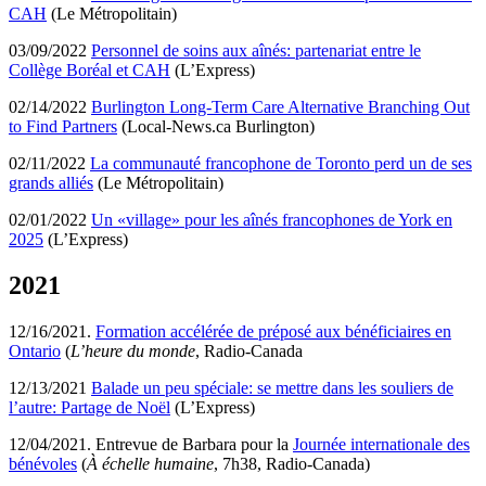
CAH
(Le Métropolitain)
03/09/2022
Personnel de soins aux aînés: partenariat entre le
Collège Boréal et CAH
(L’Express)
02/14/2022
Burlington Long-Term Care Alternative Branching Out
to Find Partners
(Local-News.ca Burlington)
02/11/2022
La communauté francophone de Toronto perd un de ses
grands alliés
(Le Métropolitain)
02/01/2022
Un «village» pour les aînés francophones de York en
2025
(L’Express)
2021
12/16/2021.
Formation accélérée de préposé aux bénéficiaires en
Ontario
(
L’heure du monde
, Radio-Canada
12/13/2021
Balade un peu spéciale: se mettre dans les souliers de
l’autre: Partage de Noël
(L’Express)
12/04/2021. Entrevue de Barbara pour la
Journée internationale des
bénévoles
(
À échelle humaine
, 7h38, Radio-Canada)