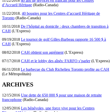
11/22/2018
40 ans de services en français pour les Centres
d’Accueil Héritage
(Radio-Canada)
11/22/2018.
40 bougies pour les Centres d’accueil Héritage de
Toronto
(Radio-Canada)
10/11/2018
De l’hôpital au domicile : deux chambres de transition à
CAH
(L’Express)
09/19/2018
Le tournoi de golf Gilles-Barbeau rapporte 16 500 $ à
CAH
(L’Express)
08/02/2018
CAH obtient son agrément
(L’Express)
07/17/2018
CAH et le lobby des aînés: FARFO s’parler
(L’Express)
06/11/2018
Le barbecue du Club Richelieu Toronto profite au CAH
(Le Métropolitain)
ARCHIVES
12/15/2016
Une dette de 650 000 $ pour une maison de retraite
francophone
(Radio-Canada)
12/05/2016
Les bénévoles, une force vive pour les Centres