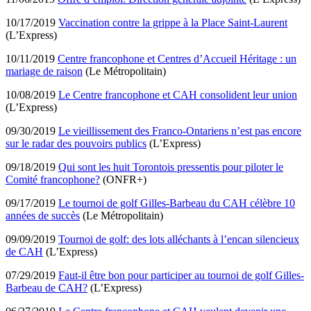
10/17/2019
Vaccination contre la grippe à la Place Saint-Laurent
(L’Express)
10/11/2019
Centre francophone et Centres d’Accueil Héritage : un
mariage de raison
(Le Métropolitain)
10/08/2019
Le Centre francophone et CAH consolident leur union
(L’Express)
09/30/2019
Le vieillissement des Franco-Ontariens n’est pas encore
sur le radar des pouvoirs publics
(L’Express)
09/18/2019
Qui sont les huit Torontois pressentis pour piloter le
Comité francophone?
(ONFR+)
09/17/2019
Le tournoi de golf Gilles-Barbeau du CAH célèbre 10
années de succès
(Le Métropolitain)
09/09/2019
Tournoi de golf: des lots alléchants à l’encan silencieux
de CAH
(L’Express)
07/29/2019
Faut-il être bon pour participer au tournoi de golf Gilles-
Barbeau de CAH?
(L’Express)