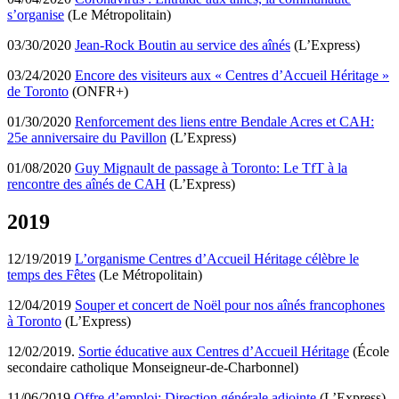
s’organise
(Le Métropolitain)
03/30/2020
Jean-Rock Boutin au service des aînés
(L’Express)
03/24/2020
Encore des visiteurs aux « Centres d’Accueil Héritage »
de Toronto
(ONFR+)
01/30/2020
Renforcement des liens entre Bendale Acres et CAH:
25e anniversaire du Pavillon
(L’Express)
01/08/2020
Guy Mignault de passage à Toronto: Le TfT à la
rencontre des aînés de CAH
(L’Express)
2019
12/19/2019
L’organisme Centres d’Accueil Héritage célèbre le
temps des Fêtes
(Le Métropolitain)
12/04/2019
Souper et concert de Noël pour nos aînés francophones
à Toronto
(L’Express)
12/02/2019.
Sortie éducative aux Centres d’Accueil Héritage
(École
secondaire catholique Monseigneur-de-Charbonnel)
11/06/2019
Offre d’emploi: Direction générale adjointe
(L’Express)