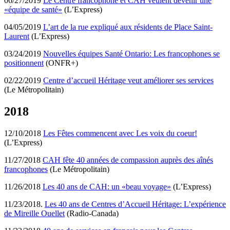
06/27/2019
Le Centre francophone et CAH veulent devenir une
«équipe de santé»
(L’Express)
04/05/2019
L’art de la rue expliqué aux résidents de Place Saint-
Laurent
(L’Express)
03/24/2019
Nouvelles équipes Santé Ontario: Les francophones se
positionnent
(ONFR+)
02/22/2019
Centre d’accueil Héritage veut améliorer ses services
(Le Métropolitain)
2018
12/10/2018
Les Fêtes commencent avec Les voix du coeur!
(L’Express)
11/27/2018
CAH fête 40 années de compassion auprès des aînés
francophones
(Le Métropolitain)
11/26/2018
Les 40 ans de CAH: un «beau voyage»
(L’Express)
11/23/2018.
Les 40 ans de Centres d’Accueil Héritage: L’expérience
de Mireille Ouellet
(Radio-Canada)