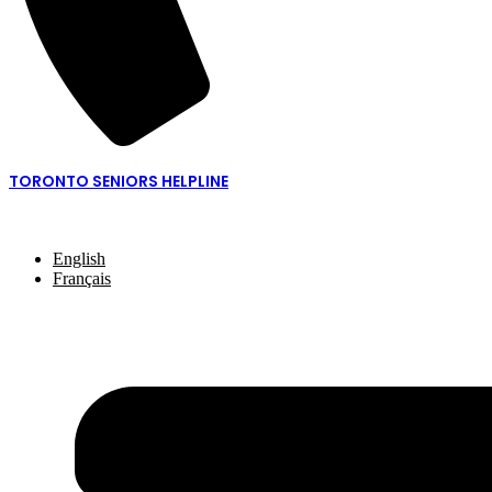
TORONTO SENIORS HELPLINE
416-217-2077 or 1-877-621-2077
English
Français