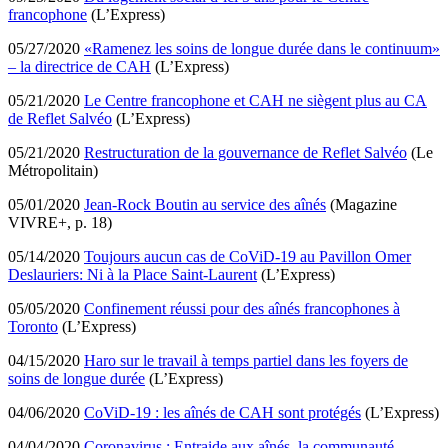
francophone
(L’Express)
05/27/2020
«Ramenez les soins de longue durée dans le continuum»
– la directrice de CAH
(L’Express)
05/21/2020
Le Centre francophone et CAH ne siègent plus au CA
de Reflet Salvéo
(L’Express)
05/21/2020
Restructuration de la gouvernance de Reflet Salvéo
(Le
Métropolitain)
05/01/2020
Jean-Rock Boutin au service des aînés
(Magazine
VIVRE+, p. 18)
05/14/2020
Toujours aucun cas de CoViD-19 au Pavillon Omer
Deslauriers: Ni à la Place Saint-Laurent
(L’Express)
05/05/2020
Confinement réussi pour des aînés francophones à
Toronto
(L’Express)
04/15/2020
Haro sur le travail à temps partiel dans les foyers de
soins de longue durée
(L’Express)
04/06/2020
CoViD-19 : les aînés de CAH sont protégés
(L’Express)
04/04/2020
Coronavirus : Entraide aux aînés, la communauté